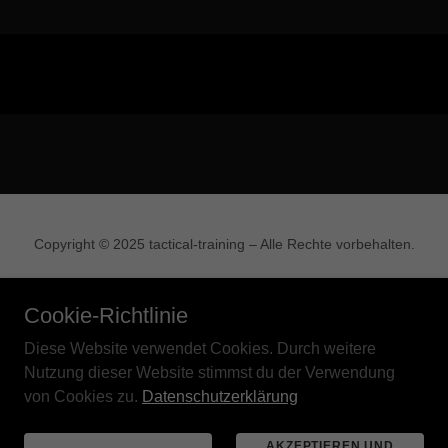
Copyright © 2025 tactical-training – Alle Rechte vorbehalten.
DATENSCHUTZERKLÄRUNG
Cookie-Richtlinie
IMPRESSUM / KONTAKT
RAUM GESUCHT
Diese Website verwendet Cookies. Durch weitere
Nutzung dieser Website stimmst du der Verwendung
von Cookies zu.
Datenschutzerklärung
Unterstützt von
AKZEPTIEREN UND